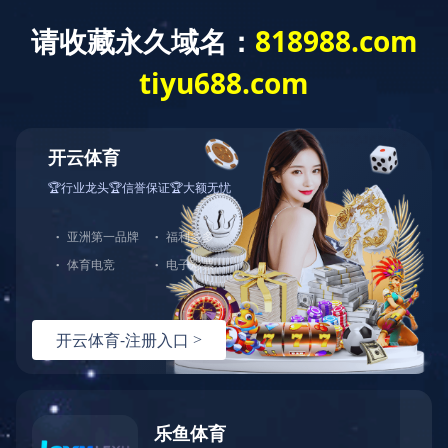
乐鱼官方站页面登录入口
>
>
乐鱼官方站页面登录入口
技术支持
现场设备巡检及维护保养或保
险
现场设备巡检及维护保养或保险
文章来源：admin
发布时间：2015-07-17 13:35:28
浏览：
0
次