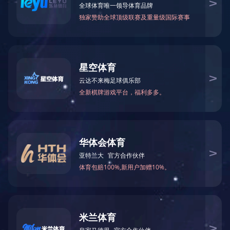
可靠度高达99.99999%双母线UPS供电系统，确保完成全市
电网调度任务。
海瑞斯为上海电网调度中心提供端到端一体化整体解决方案，
包括：
·输入配电系统
·4x300KVA双母线UPS系统
·输入隔离变压器
·输出配电系统
·负载精密配电系统
·机房动力设备及环境监控系统
·电池单体内阻、电压监控系统
·机房精密空调系统CM30～60
·2x160KVA UPS系统